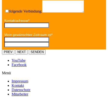
folgende Verbindung:
Kontaktadresse
*
Mein gewünschter Zeitraum ist
*
PREV
NEXT
SENDEN
YouTube
Facebook
Menü
Impressum
Kontakt
Datenschutz
Mitarbeiter
Copyright 2014 @ Autohaus Walter Hagen GmbH.