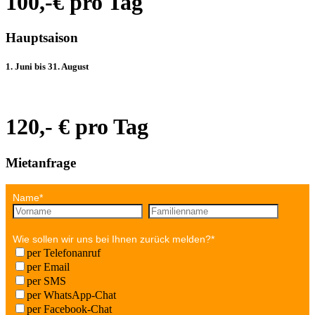
100,-€ pro Tag
Hauptsaison
1. Juni bis 31. August
120,- € pro Tag
Mietanfrage
Name
*
Wie sollen wir uns bei Ihnen zurück melden?
*
per Telefonanruf
per Email
per SMS
per WhatsApp-Chat
per Facebook-Chat